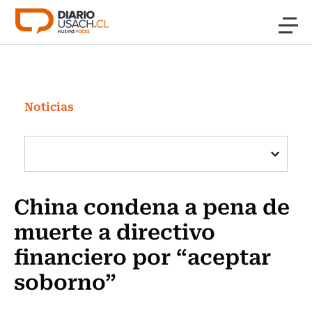
Click acá para ir directamente al contenido
Noticias
Investigación
Noticias
Cultura
Programas Radio y TV Usach
China condena a pena de
muerte a directivo
financiero por “aceptar
soborno”