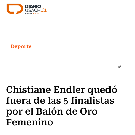
Click acá para ir directamente al contenido
Noticias
Investigación
Deporte
Cultura
Programas Radio y TV Usach
Chistiane Endler quedó
fuera de las 5 finalistas
por el Balón de Oro
Femenino