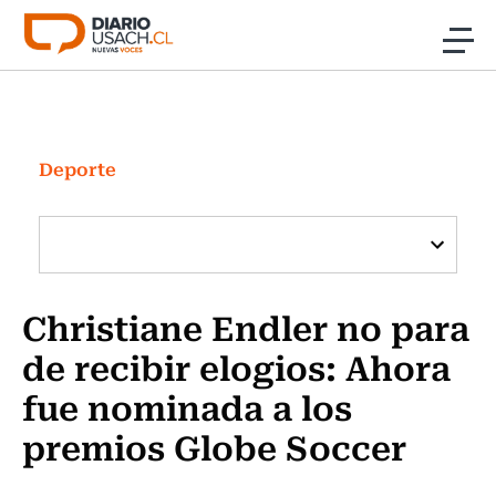
Click acá para ir directamente al contenido
Noticias
Investigación
Deporte
Cultura
Programas Radio y TV Usach
Christiane Endler no para
de recibir elogios: Ahora
fue nominada a los
premios Globe Soccer