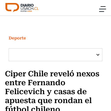
Click acá para ir directamente al contenido
Noticias
Investigación
Deporte
Cultura
Programas Radio y TV Usach
Ciper Chile reveló nexos
entre Fernando
Felicevich y casas de
apuesta que rondan el
fútbol chileno