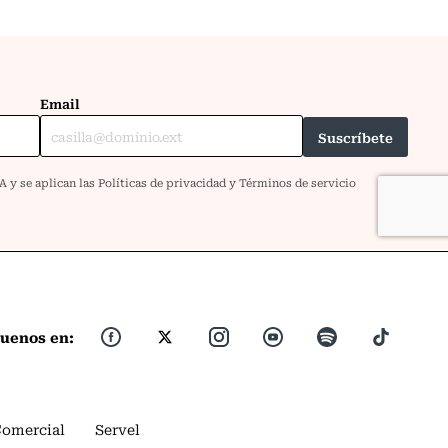
guenos en:
Comercial
Servel