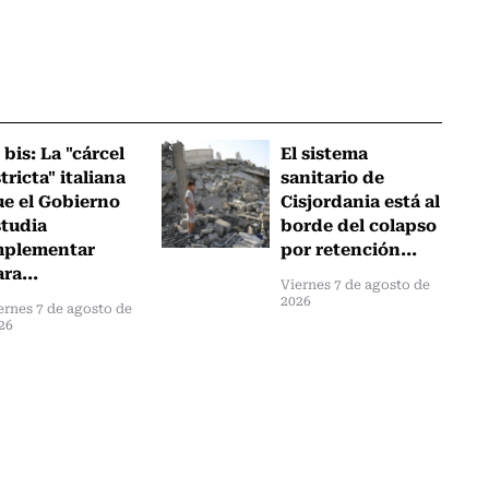
 bis: La "cárcel
El sistema
tricta" italiana
sanitario de
ue el Gobierno
Cisjordania está al
studia
borde del colapso
mplementar
por retención...
ra...
Viernes 7 de agosto de
2026
ernes 7 de agosto de
26