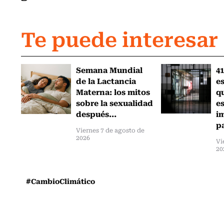
Te puede interesar
Semana Mundial
41
de la Lactancia
es
Materna: los mitos
q
sobre la sexualidad
e
después...
i
pa
Viernes 7 de agosto de
2026
Vi
20
#CambioClimático