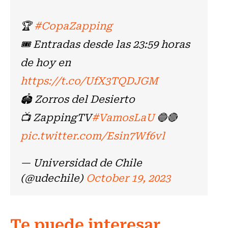
🏆
#CopaZapping
🎟️ Entradas desde las 23:59 horas
de hoy en
https://t.co/UfX3TQDJGM
🏟️ Zorros del Desierto
📺 ZappingTV
#VamosLaU
🔵🔴
pic.twitter.com/Esin7Wf6vl
— Universidad de Chile
(@udechile)
October 19, 2023
Te puede interesar