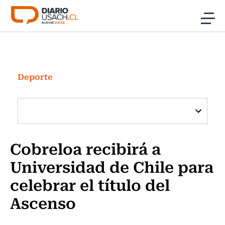
Click acá para ir directamente al contenido
Noticias
Investigación
Deporte
Cultura
Programas Radio y TV Usach
Cobreloa recibirá a
Universidad de Chile para
celebrar el título del
Ascenso