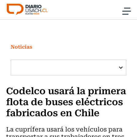
Click acá para ir directamente al contenido
Noticias
Investigación
Noticias
Cultura
Programas Radio y TV Usach
Codelco usará la primera
flota de buses eléctricos
fabricados en Chile
La cuprífera usará los vehículos para
transportar a sus trabajadores en tres