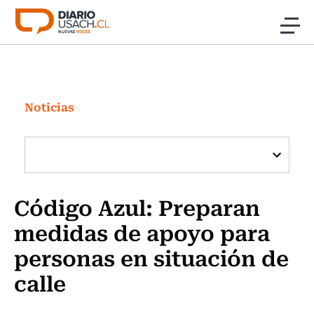
Click acá para ir directamente al contenido
Noticias
Investigación
Noticias
Cultura
Programas Radio y TV Usach
Código Azul: Preparan
medidas de apoyo para
personas en situación de
calle