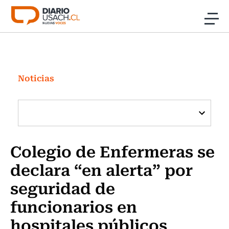
Click acá para ir directamente al contenido
Noticias
Investigación
Noticias
Cultura
Programas Radio y TV Usach
Colegio de Enfermeras se
declara “en alerta” por
seguridad de
funcionarios en
hospitales públicos