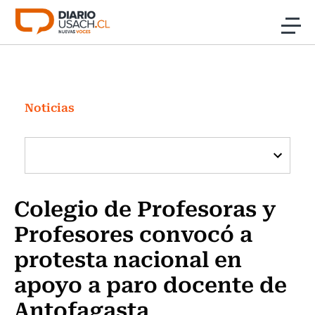
Click acá para ir directamente al contenido
Noticias
Investigación
Noticias
Cultura
Programas Radio y TV Usach
Colegio de Profesoras y
Profesores convocó a
protesta nacional en
apoyo a paro docente de
Antofagasta