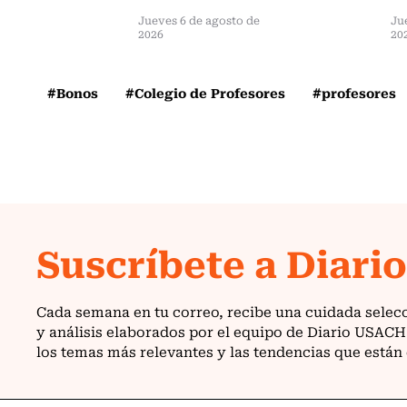
Jueves 6 de agosto de
Ju
2026
20
#Bonos
#Colegio de Profesores
#profesores