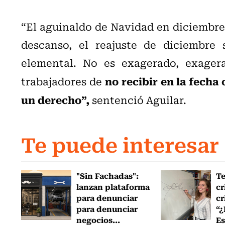
“El aguinaldo de Navidad en diciembre;
descanso, el reajuste de diciembre
elemental. No es exagerado, exagera
no recibir en la fech
trabajadores de
un derecho”,
sentenció Aguilar.
Te puede interesar
"Sin Fachadas":
T
lanzan plataforma
cr
para denunciar
cr
para denunciar
“¿
negocios...
Es