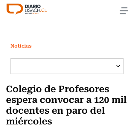
Click acá para ir directamente al contenido
Noticias
Investigación
Noticias
Cultura
Programas Radio y TV Usach
Colegio de Profesores
espera convocar a 120 mil
docentes en paro del
miércoles