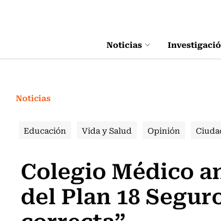
Click acá para ir directamente al contenido
Noticias
Investigaci
Noticias
Educación
Vida y Salud
Opinión
Ciuda
Colegio Médico an
del Plan 18 Seguro
correcta”