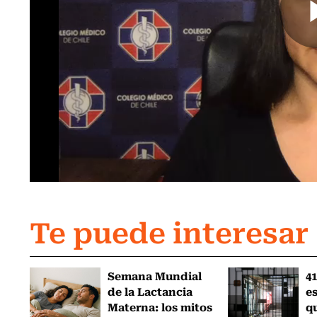
Te puede interesar
Semana Mundial
41
de la Lactancia
es
Materna: los mitos
q