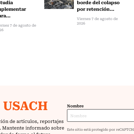
studia
borde del colapso
mplementar
por retención...
ra...
Viernes 7 de agosto de
2026
ernes 7 de agosto de
26