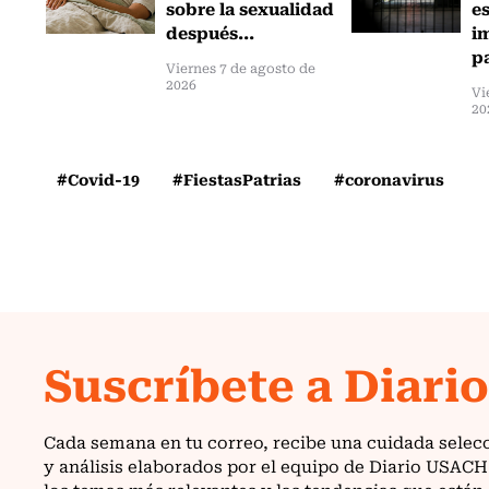
sobre la sexualidad
e
después...
i
pa
Viernes 7 de agosto de
2026
Vi
20
#Covid-19
#FiestasPatrias
#coronavirus