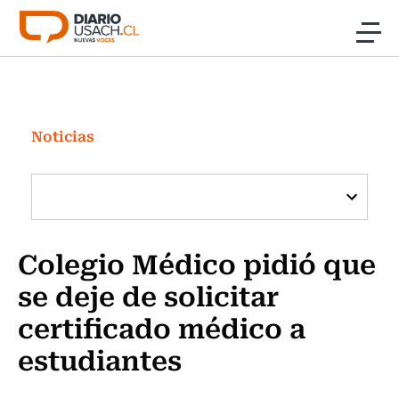
Click acá para ir directamente al contenido
Noticias
Investigación
Noticias
Cultura
Programas Radio y TV Usach
Colegio Médico pidió que
se deje de solicitar
certificado médico a
estudiantes