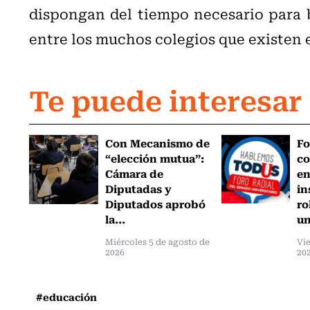
dispongan del tiempo necesario para b
entre los muchos colegios que existen e
Te puede interesar
Con Mecanismo de
Fo
“elección mutua”:
co
Cámara de
en
Diputadas y
in
Diputados aprobó
ro
la...
un
Miércoles 5 de agosto de
Vie
2026
20
#educación