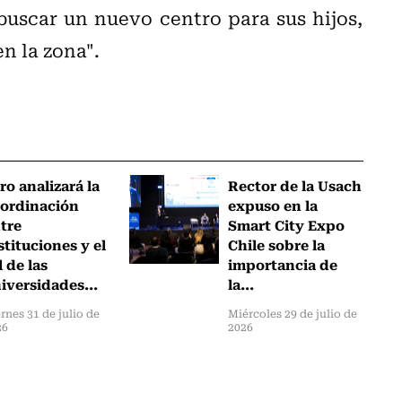
uscar un nuevo centro para sus hijos,
n la zona".
ro analizará la
Rector de la Usach
ordinación
expuso en la
tre
Smart City Expo
stituciones y el
Chile sobre la
l de las
importancia de
iversidades...
la...
rnes 31 de julio de
Miércoles 29 de julio de
26
2026