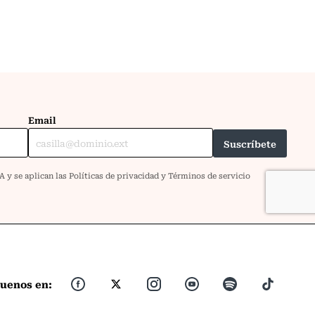
guenos en: