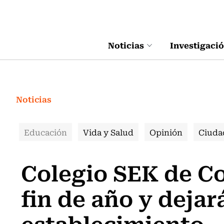
Click acá para ir directamente al contenido
Noticias
Investigaci
Noticias
Educación
Vida y Salud
Opinión
Ciuda
Colegio SEK de Co
fin de año y dejar
establecimiento