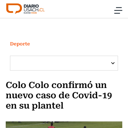
Click acá para ir directamente al contenido
Noticias
Investigación
Deporte
Cultura
Programas Radio y TV Usach
Colo Colo confirmó un
nuevo caso de Covid-19
en su plantel