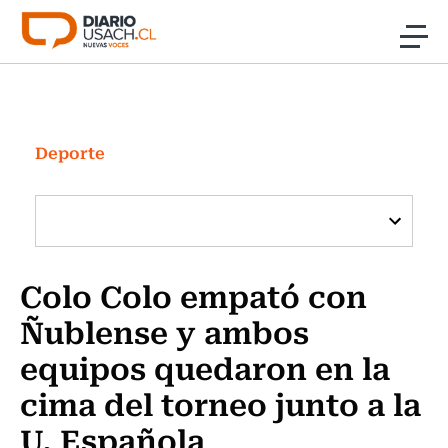
Click acá para ir directamente al contenido
Noticias
Investigación
Deporte
Cultura
Programas Radio y TV Usach
Colo Colo empató con
Ñublense y ambos
equipos quedaron en la
cima del torneo junto a la
U. Española