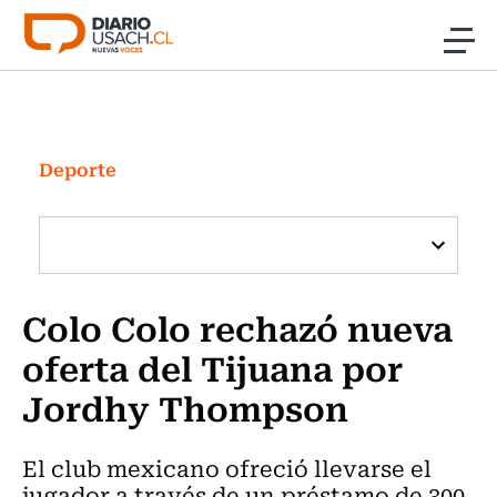
Click acá para ir directamente al contenido
Noticias
Investigación
Deporte
Cultura
Programas Radio y TV Usach
Colo Colo rechazó nueva
oferta del Tijuana por
Jordhy Thompson
El club mexicano ofreció llevarse el
jugador a través de un préstamo de 300