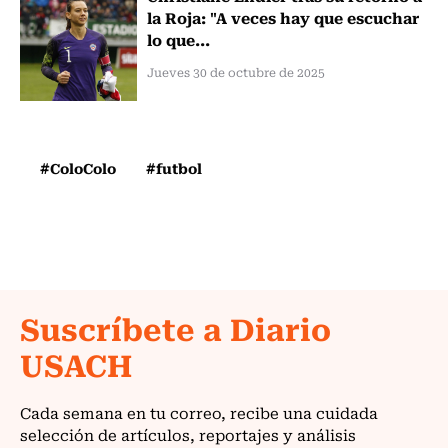
la Roja: "A veces hay que escuchar
lo que...
Jueves 30 de octubre de 2025
#ColoColo
#futbol