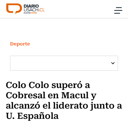
Click acá para ir directamente al contenido
Noticias
Investigación
Deporte
Cultura
Programas Radio y TV Usach
Colo Colo superó a
Cobresal en Macul y
alcanzó el liderato junto a
U. Española