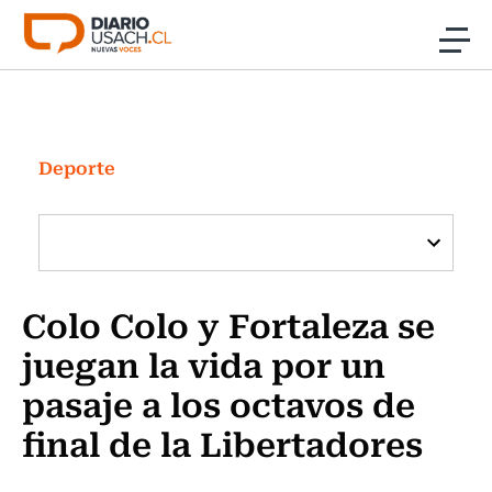
Click acá para ir directamente al contenido
Noticias
Investigación
Deporte
Cultura
Programas Radio y TV Usach
Colo Colo y Fortaleza se
juegan la vida por un
pasaje a los octavos de
final de la Libertadores