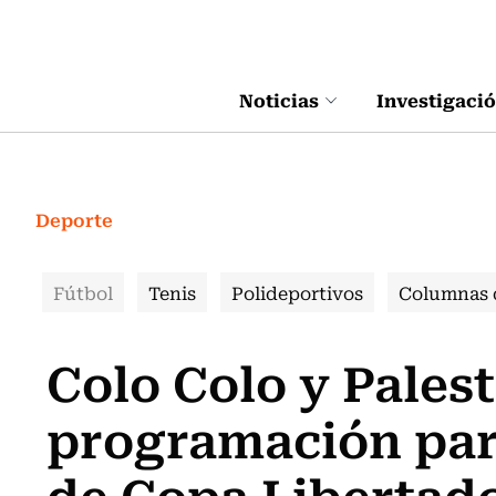
Click acá para ir directamente al contenido
Noticias
Investigaci
Deporte
Fútbol
Tenis
Polideportivos
Columnas 
Colo Colo y Pales
programación para
de Copa Libertad