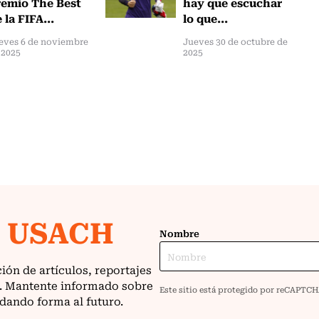
emio The Best
hay que escuchar
 la FIFA...
lo que...
eves 6 de noviembre
Jueves 30 de octubre de
 2025
2025