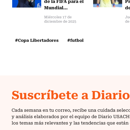
de la FIFA para el
Pr
Mundial...
de
Miércoles 17 de
Ju
diciembre de 2025
de
#Copa Libertadores
#futbol