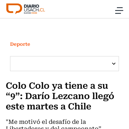
Click acá para ir directamente al contenido
Noticias
Investigación
Deporte
Cultura
Programas Radio y TV Usach
Colo Colo ya tiene a su
“9”: Darío Lezcano llegó
este martes a Chile
"Me motivó el desafío de la
Libertadores y del campeonato”,