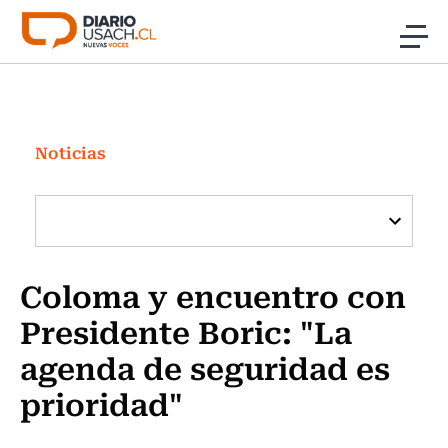
Click acá para ir directamente al contenido
Noticias
Investigación
Noticias
Cultura
Programas Radio y TV Usach
Coloma y encuentro con
Presidente Boric: "La
agenda de seguridad es
prioridad"