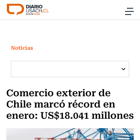
Click acá para ir directamente al contenido
Noticias
Investigación
Noticias
Cultura
Programas Radio y TV Usach
Comercio exterior de
Chile marcó récord en
enero: US$18.041 millones