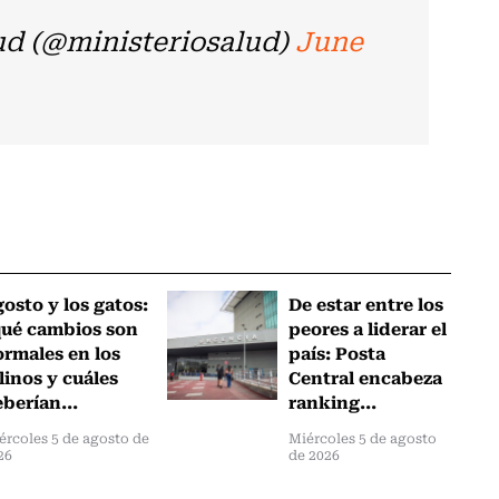
ud (@ministeriosalud)
June
osto y los gatos:
De estar entre los
qué cambios son
peores a liderar el
rmales en los
país: Posta
linos y cuáles
Central encabeza
berían...
ranking...
ércoles 5 de agosto de
Miércoles 5 de agosto
26
de 2026