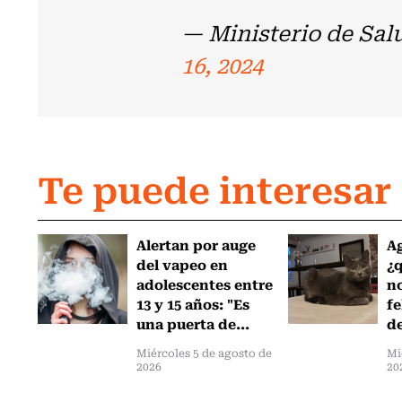
— Ministerio de Sal
16, 2024
Te puede interesar
Alertan por auge
Ag
del vapeo en
¿
adolescentes entre
no
13 y 15 años: "Es
fe
una puerta de...
de
Miércoles 5 de agosto de
Mi
2026
20