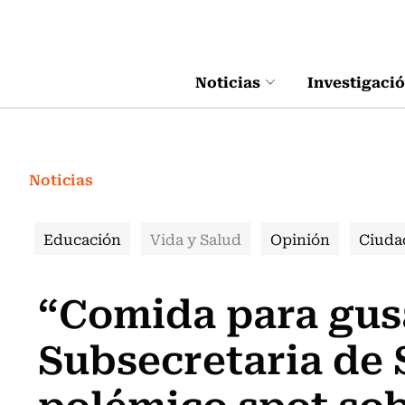
Click acá para ir directamente al contenido
Noticias
Investigaci
Noticias
Educación
Vida y Salud
Opinión
Ciuda
“Comida para gus
Subsecretaria de 
polémico spot so