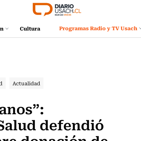
Programas Radio y TV Usach
ón
Cultura
d
Actualidad
anos”:
Salud defendió
bre donación de