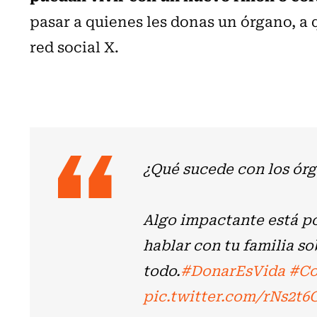
pasar a quienes les donas un órgano, a 
red social X.
¿Qué sucede con los ór
Algo impactante está po
hablar con tu familia s
todo.
#DonarEsVida
#Co
pic.twitter.com/rNs2t6