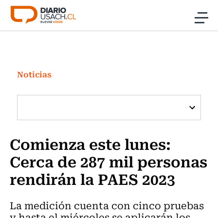
Click acá para ir directamente al contenido
Noticias
Investigación
Noticias
Cultura
Programas Radio y TV Usach
Comienza este lunes:
Cerca de 287 mil personas
rendirán la PAES 2023
La medición cuenta con cinco pruebas
y hasta el miércoles se aplicarán los