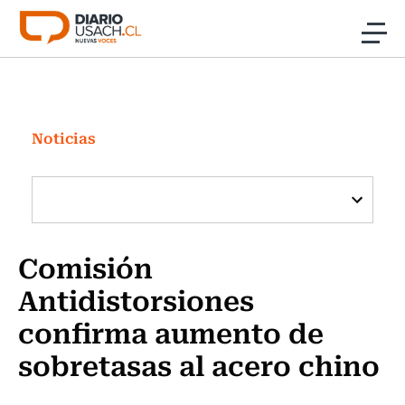
Click acá para ir directamente al contenido
Noticias
Investigación
Noticias
Cultura
Programas Radio y TV Usach
Comisión
Antidistorsiones
confirma aumento de
sobretasas al acero chino