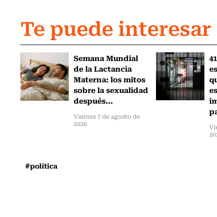
Te puede interesar
Semana Mundial
41
de la Lactancia
es
Materna: los mitos
q
sobre la sexualidad
e
después...
i
pa
Viernes 7 de agosto de
2026
Vi
20
#política