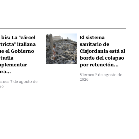
 bis: La "cárcel
El sistema
tricta" italiana
sanitario de
ue el Gobierno
Cisjordania está al
studia
borde del colapso
mplementar
por retención...
ra...
Viernes 7 de agosto de
2026
ernes 7 de agosto de
26