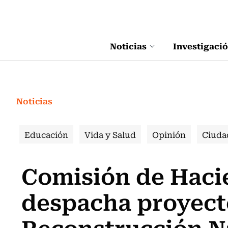
Click acá para ir directamente al contenido
Noticias
Investigaci
Noticias
Educación
Vida y Salud
Opinión
Ciuda
Comisión de Haci
despacha proyect
Reconstrucción N