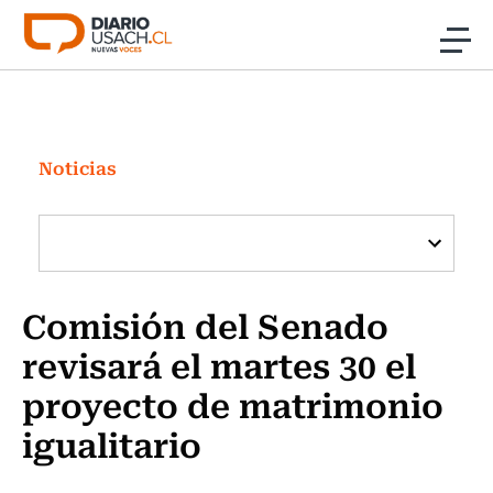
Click acá para ir directamente al contenido
Noticias
Investigación
Noticias
Cultura
Programas Radio y TV Usach
Comisión del Senado
revisará el martes 30 el
proyecto de matrimonio
igualitario