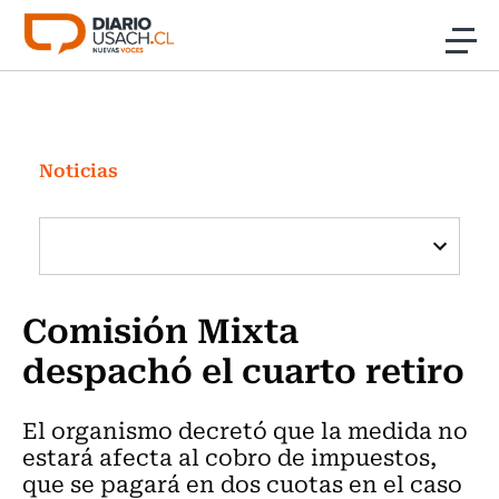
Click acá para ir directamente al contenido
Noticias
Investigación
Noticias
Cultura
Programas Radio y TV Usach
Comisión Mixta
despachó el cuarto retiro
El organismo decretó que la medida no
estará afecta al cobro de impuestos,
que se pagará en dos cuotas en el caso