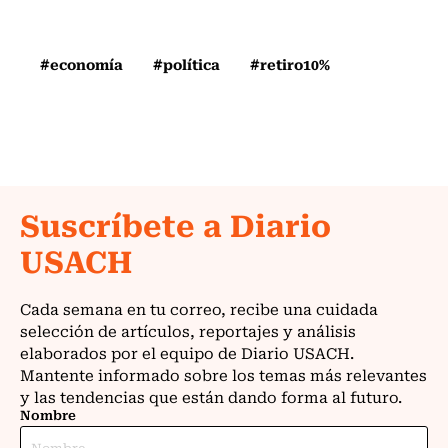
#economía
#política
#retiro10%