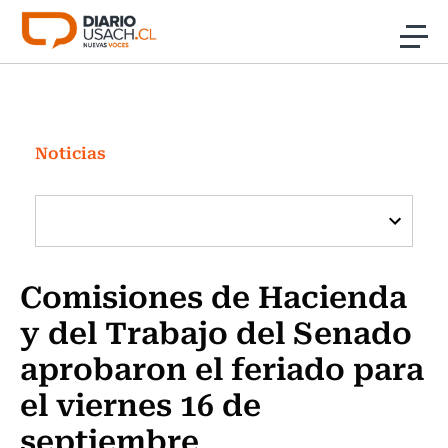
Click acá para ir directamente al contenido
Noticias
Investigación
Noticias
Cultura
Programas Radio y TV Usach
Comisiones de Hacienda
y del Trabajo del Senado
aprobaron el feriado para
el viernes 16 de
septiembre