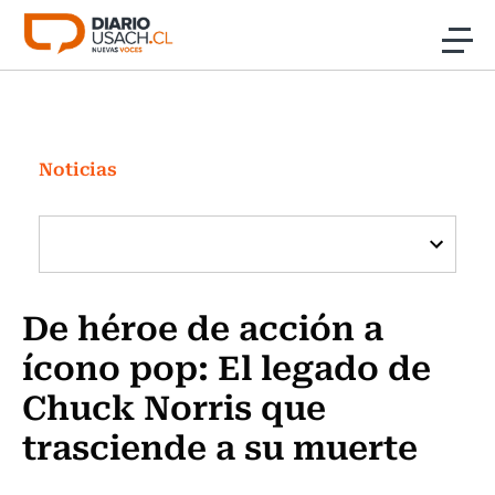
Click acá para ir directamente al contenido
Noticias
Investigación
Noticias
Cultura
Programas Radio y TV Usach
De héroe de acción a
ícono pop: El legado de
Chuck Norris que
trasciende a su muerte