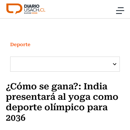
Click acá para ir directamente al contenido
Noticias
Investigación
Deporte
Cultura
Programas Radio y TV Usach
¿Cómo se gana?: India
presentará al yoga como
deporte olímpico para
2036