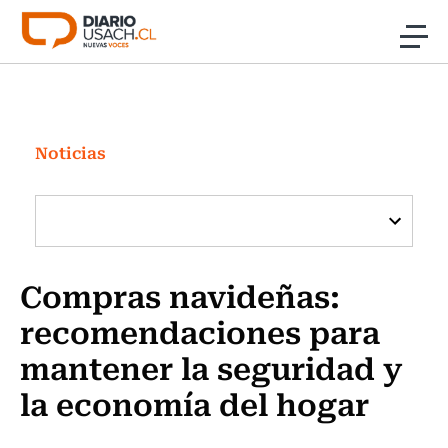
Click acá para ir directamente al contenido
Noticias
Investigación
Noticias
Cultura
Programas Radio y TV Usach
Compras navideñas:
recomendaciones para
mantener la seguridad y
la economía del hogar