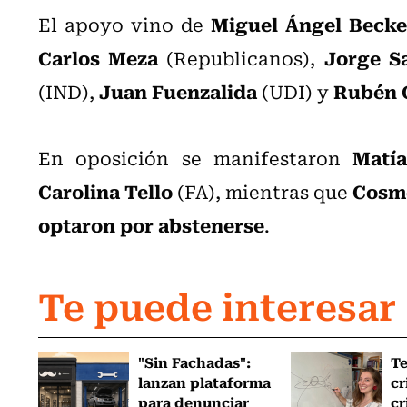
Miguel Ángel Becke
El apoyo vino de
Carlos Meza
Jorge Sa
(Republicanos),
Juan Fuenzalida
Rubén 
(IND),
(UDI) y
Matí
En oposición se manifestaron
Carolina Tello
Cosm
(FA), mientras que
optaron por abstenerse
.
Te puede interesar
"Sin Fachadas":
T
lanzan plataforma
cr
para denunciar
cr