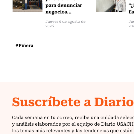
para denunciar
“¿
negocios...
Es
Jueves 6 de agosto de
Ju
2026
20
#Piñera