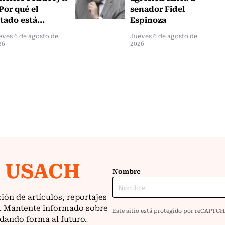
Por qué el
senador Fidel
tado está...
Espinoza
eves 6 de agosto de
Jueves 6 de agosto de
26
2026