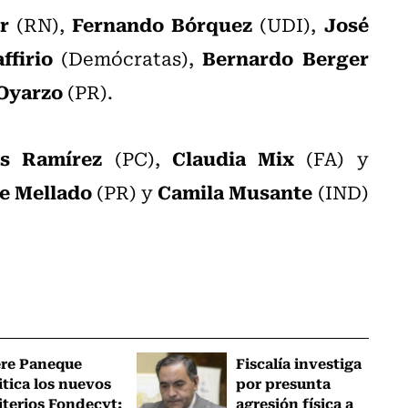
r
Fernando Bórquez
José
(RN),
(UDI),
ffirio
Bernardo Berger
(Demócratas),
Oyarzo
(PR).
as Ramírez
Claudia Mix
(PC),
(FA) y
e Mellado
Camila Musante
(PR) y
(IND)
ere Paneque
Fiscalía investiga
itica los nuevos
por presunta
iterios Fondecyt:
agresión física a