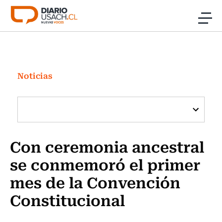
Click acá para ir directamente al contenido
Noticias
Investigación
Noticias
Cultura
Programas Radio y TV Usach
Con ceremonia ancestral
se conmemoró el primer
mes de la Convención
Constitucional