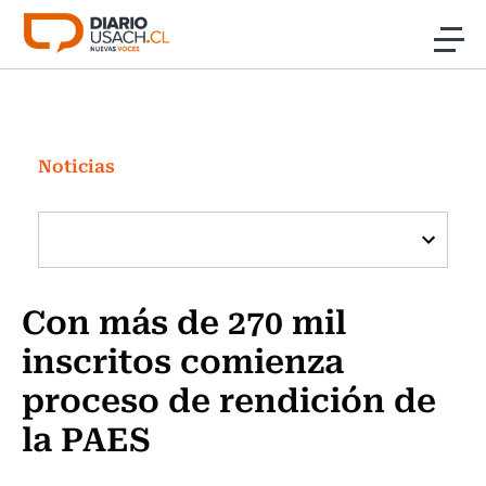
Click acá para ir directamente al contenido
Noticias
Investigación
Noticias
Cultura
Programas Radio y TV Usach
Con más de 270 mil
inscritos comienza
proceso de rendición de
la PAES