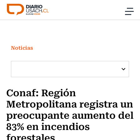
Click acá para ir directamente al contenido
Noticias
Investigación
Noticias
Cultura
Programas Radio y TV Usach
Conaf: Región
Metropolitana registra un
preocupante aumento del
83% en incendios
forestales