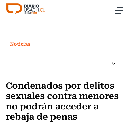
Click acá para ir directamente al contenido
Noticias
Investigación
Noticias
Cultura
Programas Radio y TV Usach
Condenados por delitos
sexuales contra menores
no podrán acceder a
rebaja de penas