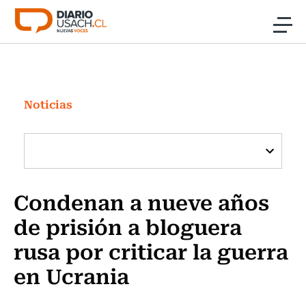
Click acá para ir directamente al contenido
Noticias
Investigación
Noticias
Cultura
Programas Radio y TV Usach
Condenan a nueve años
de prisión a bloguera
rusa por criticar la guerra
en Ucrania