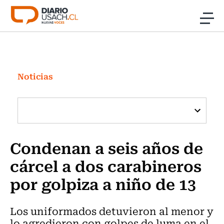
Click acá para ir directamente al contenido
Noticias
Investigación
Noticias
Cultura
Programas Radio y TV Usach
Condenan a seis años de
cárcel a dos carabineros
por golpiza a niño de 13
Los uniformados detuvieron al menor y
lo agredieron con golpes de luma en el