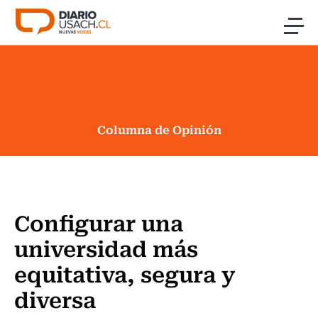
Click acá para ir directamente al contenido
Noticias
Investigación
Columna de Opinión
Cultura
Programas Radio y TV Usach
Configurar una
universidad más
equitativa, segura y
diversa