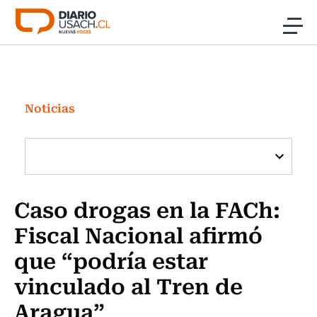
Click acá para ir directamente al contenido
Noticias
Investigación
Noticias
Cultura
Programas Radio y TV Usach
Caso drogas en la FACh:
Fiscal Nacional afirmó
que “podría estar
vinculado al Tren de
Aragua”