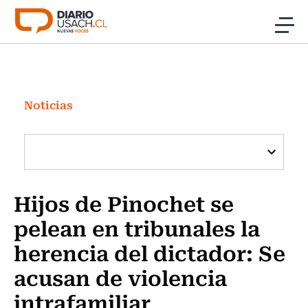
Click acá para ir directamente al contenido
Noticias
Investigación
Noticias
Cultura
Programas Radio y TV Usach
Hijos de Pinochet se
pelean en tribunales la
herencia del dictador: Se
acusan de violencia
intrafamiliar