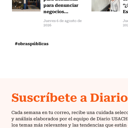
para denunciar
“¿
negocios...
Es
Jueves 6 de agosto de
Ju
2026
20
#obraspúblicas