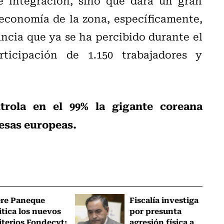
e integración, sino que dará un gran
 economía de la zona, específicamente,
ncia que ya se ha percibido durante el
ticipación de 1.150 trabajadores y
trola en el 99% la gigante coreana
esas europeas.
ere Paneque
Fiscalía investiga
itica los nuevos
por presunta
iterios Fondecyt:
agresión física a