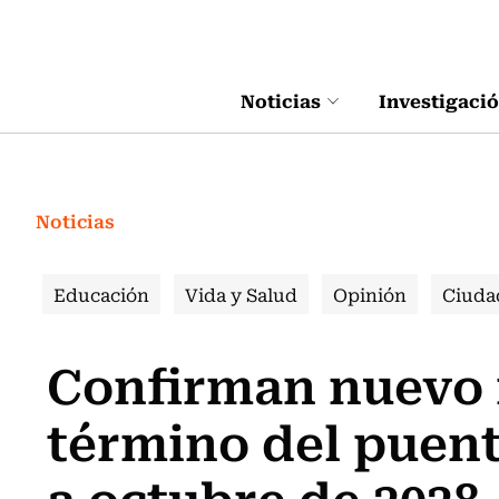
Click acá para ir directamente al contenido
Noticias
Investigaci
Noticias
Educación
Vida y Salud
Opinión
Ciuda
Confirman nuevo 
término del puent
a octubre de 2028