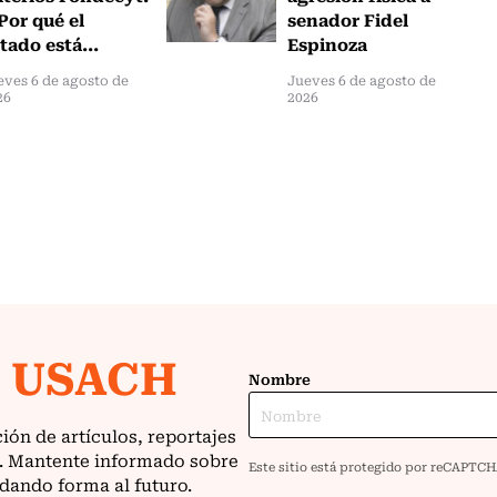
Por qué el
senador Fidel
tado está...
Espinoza
eves 6 de agosto de
Jueves 6 de agosto de
26
2026