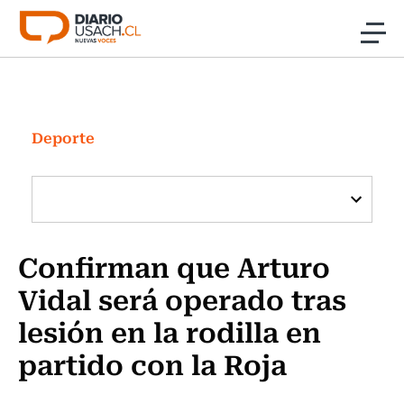
Click acá para ir directamente al contenido
Noticias
Investigación
Deporte
Cultura
Programas Radio y TV Usach
Confirman que Arturo
Vidal será operado tras
lesión en la rodilla en
partido con la Roja