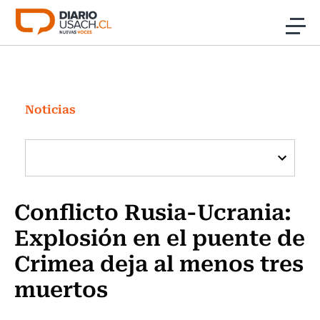
Click acá para ir directamente al contenido
Noticias
Investigación
Noticias
Cultura
Programas Radio y TV Usach
Conflicto Rusia-Ucrania:
Explosión en el puente de
Crimea deja al menos tres
muertos