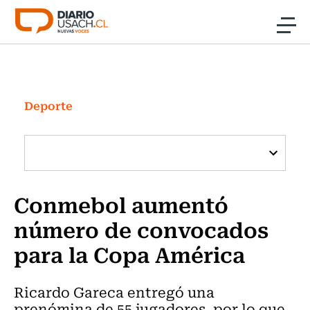
Click acá para ir directamente al contenido
Noticias
Investigación
Deporte
Cultura
Programas Radio y TV Usach
Conmebol aumentó
número de convocados
para la Copa América
Ricardo Gareca entregó una
prenómina de 55 jugadores, por lo que