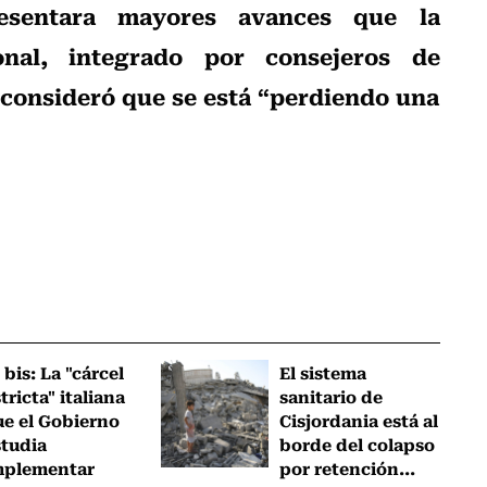
esentara mayores avances que la
onal, integrado por consejeros de
) consideró que se está “perdiendo una
 bis: La "cárcel
El sistema
tricta" italiana
sanitario de
ue el Gobierno
Cisjordania está al
studia
borde del colapso
mplementar
por retención...