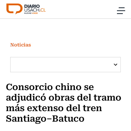
Click acá para ir directamente al contenido
Noticias
Investigación
Noticias
Cultura
Programas Radio y TV Usach
Consorcio chino se
adjudicó obras del tramo
más extenso del tren
Santiago–Batuco